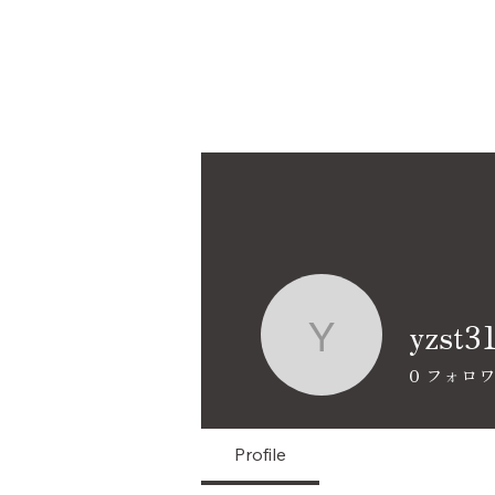
yzst3
yzst310
0
フォロ
Profile