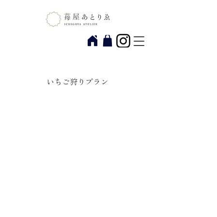
いちご狩りプラン
【5/7~5/17 】竹プラン ４～８品種
のいちご食べ比べ ( 45分間 )
全14品種のいちごのうち、白いちごを含む