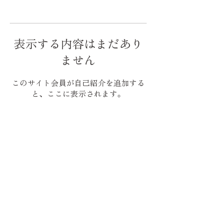
表示する内容はまだあり
ません
このサイト会員が自己紹介を追加する
と、ここに表示されます。