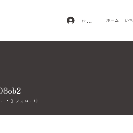
ログイン
ホーム
いち
08ob2
b2
ワー
0
フォロー中