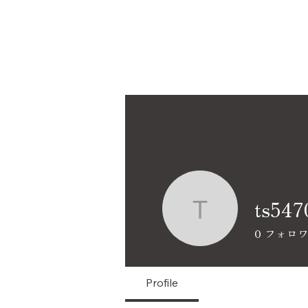
ts547
ts54708o
0
フォロ
Profile